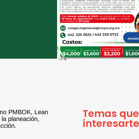
Temas que
omo
PMBOK
,
Lean
 la planeación,
interesart
cción.