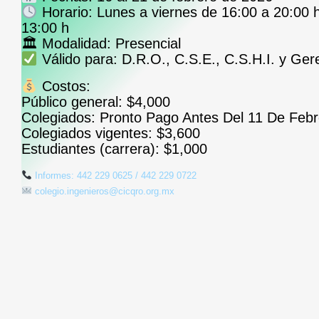
Horario:
Lunes a viernes de 16:00 a 20:00 
13:00 h
🏛
Modalidad:
Presencial
Válido para:
D.R.O., C.S.E., C.S.H.I. y Ger
Costos:
Público general:
$4,000
Colegiados: Pronto Pago Antes Del 11 De Feb
Colegiados vigentes:
$3,600
Estudiantes (carrera):
$1,000
Informes: 442 229 0625 / 442 229 0722
colegio.ingenieros@cicqro.org.mx