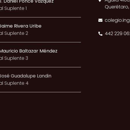
 J. Daniel Ponce Vázquez
Querétaro,
l Suplente 1
colegio.in
 Jaime Rivera Uribe
l Suplente 2
442 229 06
 Mauricio Baltazar Méndez
l Suplente 3
 José Guadalupe Landin
l Suplente 4