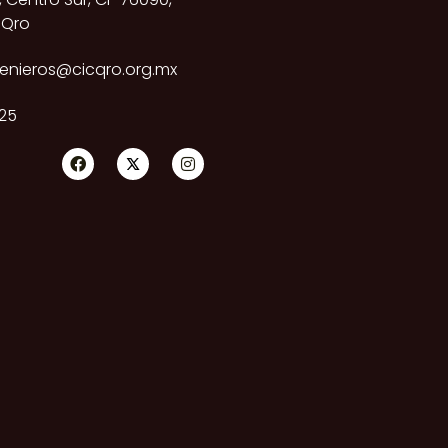
 Qro
genieros@cicqro.org.mx
25