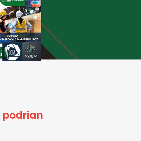
 podrían
e