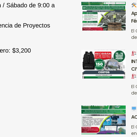
h / Sábado de 9:00 a
Ap
Fé
encia de Proyectos
El
de
rero:
$3,200
IN
CI
El
de
A
El
en