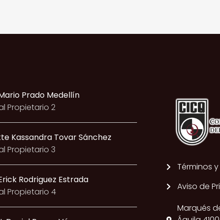
 Mario Prado Medellín
l Propietario 2
tte Kassandra Tovar Sánchez
l Propietario 3
Términos y
 Erick Rodriguez Estrada
Aviso de P
l Propietario 4
Marqués de l
Águila 4100