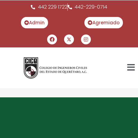
442 229 1722
442-229-0714
Admin
Agremiado